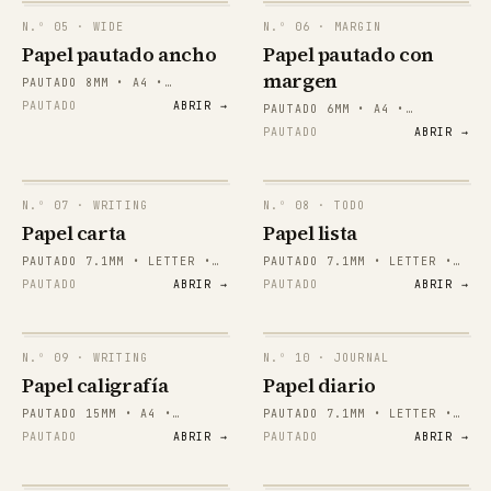
N.º
05
· WIDE
N.º
06
· MARGIN
Papel pautado ancho
Papel pautado con
margen
PAUTADO 8MM • A4 •
VERTICAL
PAUTADO
ABRIR →
PAUTADO 6MM • A4 •
VERTICAL
PAUTADO
ABRIR →
N.º
07
· WRITING
N.º
08
· TODO
Papel carta
Papel lista
PAUTADO 7.1MM • LETTER •
PAUTADO 7.1MM • LETTER •
VERTICAL
VERTICAL
PAUTADO
ABRIR →
PAUTADO
ABRIR →
papergens.com
papergens.com
N.º
09
· WRITING
N.º
10
· JOURNAL
Papel caligrafía
Papel diario
PAUTADO 15MM • A4 •
PAUTADO 7.1MM • LETTER •
VERTICAL
VERTICAL
PAUTADO
ABRIR →
PAUTADO
ABRIR →