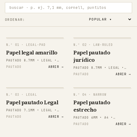
buscar · p. ej. 7,1 mm, cornell, puntitos
ORDENAR:
N.º
01
· LEGAL-PAD
N.º
02
· LAW-RULED
Papel legal amarillo
Papel pautado
jurídico
PAUTADO 8.7MM • LEGAL •
VERTICAL
PAUTADO
ABRIR →
PAUTADO 8.7MM • LEGAL •
VERTICAL
PAUTADO
ABRIR →
N.º
03
· LEGAL
N.º
04
· NARROW
Papel pautado Legal
Papel pautado
estrecho
PAUTADO 7.1MM • LEGAL •
VERTICAL
PAUTADO
ABRIR →
PAUTADO 6MM • A4 •
VERTICAL
PAUTADO
ABRIR →