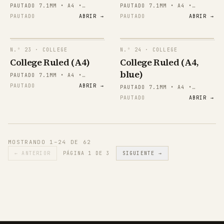
PAUTADO 7.1MM • A4 •
PAUTADO 7.1MM • A4 •
VERTICAL
VERTICAL
PAUTADO
ABRIR →
PAUTADO
ABRIR →
papergens.com
papergens.com
N.º
23
· COLLEGE
N.º
24
· COLLEGE
papergens.com
papergens.com
College Ruled (A4)
College Ruled (A4,
blue)
PAUTADO 7.1MM • A4 •
APAISADO
PAUTADO
ABRIR →
PAUTADO 7.1MM • A4 •
APAISADO
PAUTADO
ABRIR →
papergens.com
papergens.com
MOSTRANDO 1–24 DE 62
←
ANTERIOR
PÁGINA 1 DE 3
SIGUIENTE
→
papergens.com
papergens.com