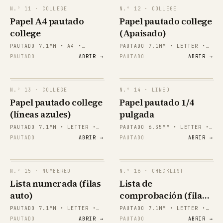
N.º
11
· COLLEGE
N.º
12
· COLLEGE
papergens.com
papergens.com
Papel A4 pautado
Papel pautado college
college
(Apaisado)
PAUTADO 7.1MM • A4 •
PAUTADO 7.1MM • LETTER •
VERTICAL
APAISADO
PAUTADO
ABRIR →
PAUTADO
ABRIR →
N.º
13
· COLLEGE
N.º
14
· LINED
papergens.com
papergens.com
Papel pautado college
Papel pautado 1/4
(líneas azules)
pulgada
PAUTADO 7.1MM • LETTER •
PAUTADO 6.35MM • LETTER •
VERTICAL
VERTICAL
PAUTADO
ABRIR →
PAUTADO
ABRIR →
papergens.com
papergens.com
N.º
15
· NUMBERED
N.º
16
· CHECKLIST
papergens.com
Lista numerada (filas
Lista de
1.
auto)
comprobación (filas
2.
3.
auto)
PAUTADO 7.1MM • LETTER •
PAUTADO 7.1MM • LETTER •
4.
VERTICAL
VERTICAL
5.
PAUTADO
ABRIR →
PAUTADO
ABRIR →