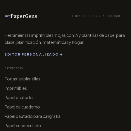
PaperGens
PRINTABLE TOOLS & AI WORKSHEETS
papergens.com
papergens.com
Herramientas imprimibles, hojas con IA y plantillas de papel para
clase, planificación, matemáticas y hogar.
EDITOR PERSONALIZADO →
CATEGORÍAS
Todas las plantillas
Imprimibles
Papel pautado
Papel de cuaderno
Papel pautado para caligrafía
Papel cuadriculado