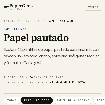
PaperGens
MENÚ
EST. 2026
INICIO
/
PLANTILLAS
/
PAPEL PAUTADO
PAPEL PAUTADO
Papel pautado
Explora 62 plantillas de papel pautado para imprimir, con
rayado universitario, ancho, estrecho, márgenes legales
y formatos Carta y A4.
62
3
PLANTILLAS
·
TAMAÑOS DE PAPEL
·
21 DE ABRIL DE 2026
ÚLTIMA ACTUALIZACIÓN
·
TODAS
PAPEL PAUTADO
PAPEL DE CUADERNO
PAPE