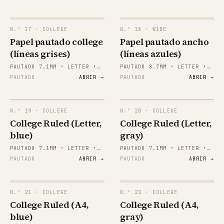
6.
papergens.com
7.
papergens.com
8.
9.
N.º
17
· COLLEGE
N.º
18
· WIDE
10.
Papel pautado college
Papel pautado ancho
11.
12.
(líneas grises)
(líneas azules)
13.
14.
PAUTADO 7.1MM • LETTER •
PAUTADO 8.7MM • LETTER •
15.
VERTICAL
VERTICAL
PAUTADO
ABRIR →
PAUTADO
ABRIR →
16.
papergens.com
17.
18.
19.
N.º
19
· COLLEGE
N.º
20
· COLLEGE
20.
College Ruled (Letter,
College Ruled (Letter,
21.
22.
blue)
gray)
23.
24.
PAUTADO 7.1MM • LETTER •
PAUTADO 7.1MM • LETTER •
25.
APAISADO
APAISADO
PAUTADO
ABRIR →
PAUTADO
ABRIR →
papergens.com
papergens.com
26.
27.
28.
29.
30.
N.º
21
· COLLEGE
N.º
22
· COLLEGE
31.
College Ruled (A4,
College Ruled (A4,
32.
blue)
gray)
33.