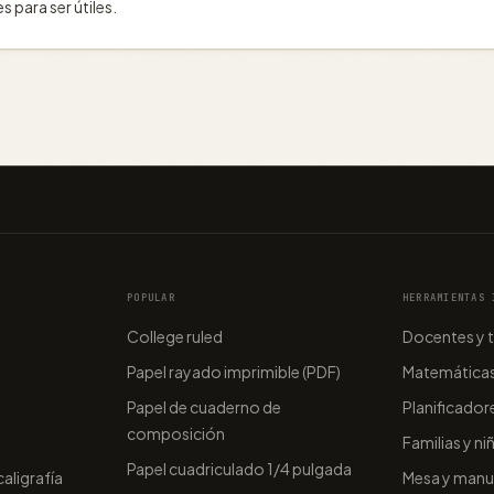
 para ser útiles.
POPULAR
HERRAMIENTAS 
College ruled
Docentes y 
Papel rayado imprimible (PDF)
Matemáticas 
Papel de cuaderno de
Planificador
composición
Familias y ni
Papel cuadriculado 1/4 pulgada
aligrafía
Mesa y manu