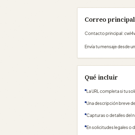
Correo principa
Contacto principal: cw
Envía tu mensaje desde u
Qué incluir
La URL completa si tu sol
Una descripción breve de
Capturas o detalles del 
En solicitudes legales o 