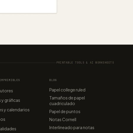
PRINTABLE TOOLS & AI WORKSHEETS
IMPRIMIBLES
BLOG
Papel college ruled
tutores
Tamaños de papel
y gráficas
cuadriculado
es y calendarios
Papel de puntos
ños
Notas Cornell
Interlineado para notas
alidades