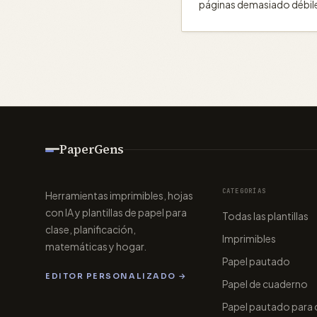
páginas demasiado débiles
PaperGens
CATEGORÍAS
Herramientas imprimibles, hojas
con IA y plantillas de papel para
Todas las plantillas
clase, planificación,
Imprimibles
matemáticas y hogar.
Papel pautado
EDITOR PERSONALIZADO →
Papel de cuaderno
Papel pautado para c