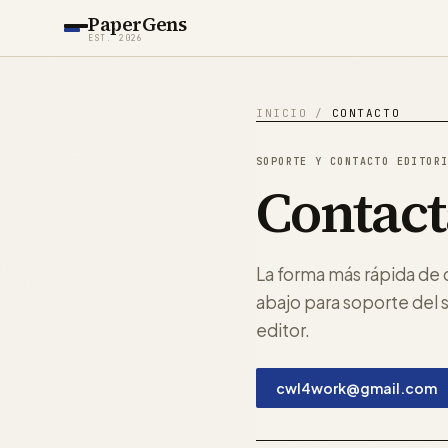
PaperGens
EST. 2026
INICIO
/
CONTACTO
SOPORTE Y CONTACTO EDITOR
Contact
La forma más rápida de 
abajo para soporte del s
editor.
cwl4work@gmail.com