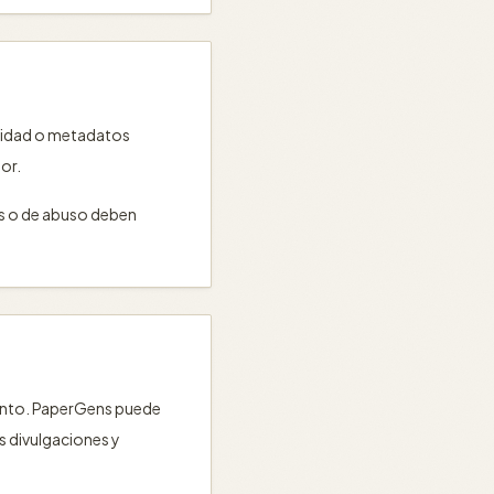
ilidad o metadatos
or.
les o de abuso deben
 asunto. PaperGens puede
as divulgaciones y