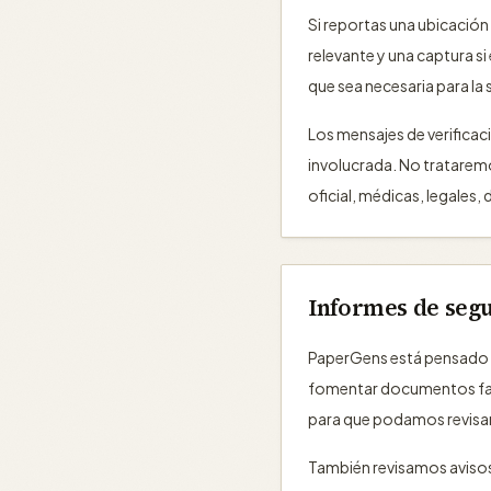
Si reportas una ubicación 
relevante y una captura si
que sea necesaria para la 
Los mensajes de verificaci
involucrada. No trataremo
oficial, médicas, legales, 
Informes de segu
PaperGens está pensado pa
fomentar documentos falsi
para que podamos revisarla
También revisamos avisos