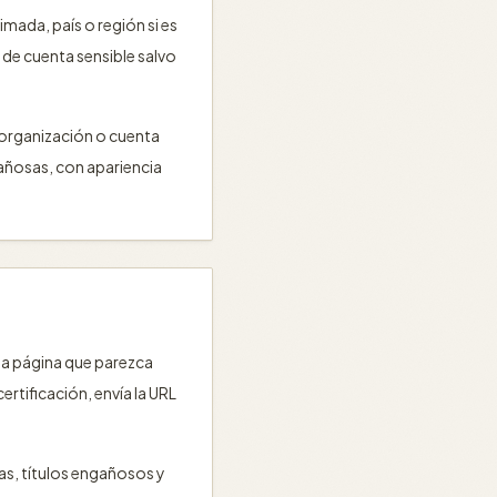
imada, país o región si es
 de cuenta sensible salvo
a organización o cuenta
gañosas, con apariencia
una página que parezca
rtificación, envía la URL
as, títulos engañosos y