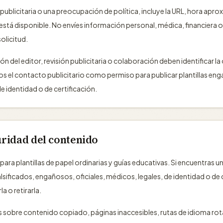
publicitaria o una preocupación de política, incluye la URL, hora aprox
 está disponible. No envíes información personal, médica, financiera o
solicitud.
ón del editor, revisión publicitaria o colaboración deben identificar l
s el contacto publicitario como permiso para publicar plantillas en
de identidad o de certificación.
ridad del contenido
ra plantillas de papel ordinarias y guías educativas. Si encuentras 
ficados, engañosos, oficiales, médicos, legales, de identidad o de ce
 o retirarla.
 sobre contenido copiado, páginas inaccesibles, rutas de idioma rot