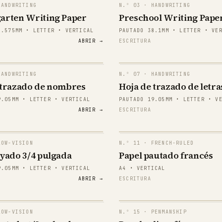
ANDWRITING
N.º
03
· HANDWRITING
arten Writing Paper
Preschool Writing Pape
8.575MM • LETTER • VERTICAL
PAUTADO 38.1MM • LETTER • VE
ABRIR →
ESCRITURA
ANDWRITING
N.º
07
· HANDWRITING
mma
Aa Bb Cc
 trazado de nombres
Hoja de trazado de letra
9.05MM • LETTER • VERTICAL
PAUTADO 19.05MM • LETTER • V
mma
Aa Bb Cc
ABRIR →
ESCRITURA
mma
Aa Bb Cc
mma
Aa Bb Cc
OW-VISION
N.º
11
· FRENCH-RULED
ayado 3/4 pulgada
Papel pautado francés
mma
Aa Bb Cc
9.05MM • LETTER • VERTICAL
A4 • VERTICAL
ABRIR →
ESCRITURA
mma
Aa Bb Cc
mma
Aa Bb Cc
OW-VISION
N.º
15
· PENMANSHIP