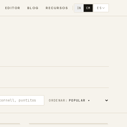
EDITOR
BLOG
RECURSOS
ES
IN
CM
l, puntitos
ORDENAR: