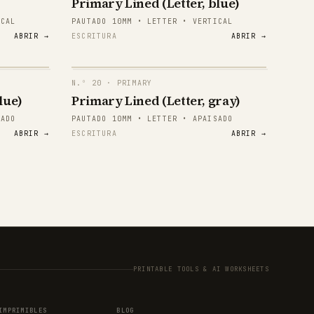
Primary Lined (Letter, blue)
1 2 3
ICAL
PAUTADO 10MM • LETTER • VERTICAL
ABRIR →
ESCRITURA
ABRIR →
1 2 3
1 2 3
N.º
20
· PRIMARY
1 2 3
lue)
Primary Lined (Letter, gray)
papergens.com
SADO
PAUTADO 10MM • LETTER • APAISADO
1 2 3
ABRIR →
ESCRITURA
ABRIR →
1 2 3
papergens.com
PRINTABLE TOOLS & AI WORKSHEETS
papergens.com
IMPRIMIBLES
BLOG