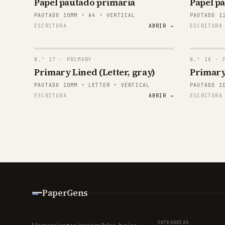
Papel pautado primaria
Papel p
E
PAUTADO 10MM • A4 • VERTICAL
PAUTADO 1
ESCRITURA
ABRIR →
ESCRITURA
E
E
N.º
17
· PRIMARY
N.º
18
· P
E
Primary Lined (Letter, gray)
Primary
papergens.com
papergens.com
PAUTADO 10MM • LETTER • VERTICAL
PAUTADO 1
E
ESCRITURA
ABRIR →
ESCRITURA
E
papergens.com
papergens.com
PaperGens
papergens.com
papergens.com
CATEGORÍAS