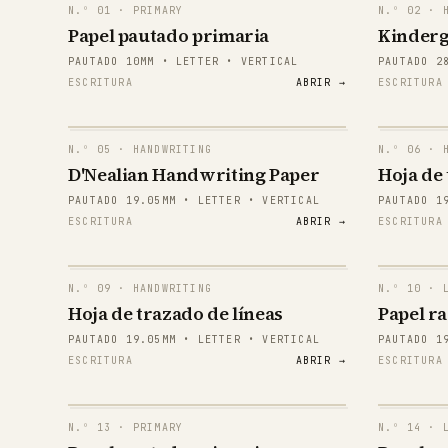
N.º
01
· PRIMARY
N.º
02
· H
Papel pautado primaria
Kinderg
PAUTADO 10MM • LETTER • VERTICAL
PAUTADO 2
ESCRITURA
ABRIR →
ESCRITURA
N.º
05
· HANDWRITING
N.º
06
· H
E
D'Nealian Handwriting Paper
Hoja de
PAUTADO 19.05MM • LETTER • VERTICAL
PAUTADO 1
E
ESCRITURA
ABRIR →
ESCRITURA
E
E
N.º
09
· HANDWRITING
N.º
10
· L
Hoja de trazado de líneas
Papel r
E
PAUTADO 19.05MM • LETTER • VERTICAL
PAUTADO 1
ESCRITURA
ABRIR →
ESCRITURA
E
E
N.º
13
· PRIMARY
N.º
14
· L