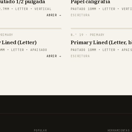
autado 1/2 pulgada
Papel caligrafía
mma
Aa Bb Cc
2.7MM • LETTER • VERTICAL
PAUTADO 10MM • LETTER • VERT
ABRIR →
ESCRITURA
mma
Aa Bb Cc
mma
Aa Bb Cc
RIMARY
N.º
19
· PRIMARY
mma
Aa Bb Cc
 Lined (Letter)
Primary Lined (Letter, b
papergens.com
0MM • LETTER • APAISADO
PAUTADO 10MM • LETTER • APAI
mma
Aa Bb Cc
ABRIR →
ESCRITURA
mma
Aa Bb Cc
papergens.com
POPULAR
HERRAMIENTAS 
papergens.com