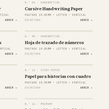
N.º
04
· HANDWRITING
r
Cursive Handwriting Paper
RTICAL
PAUTADO 19.05MM • LETTER • VERTICAL
ABRIR →
ESCRITURA
ABRIR →
N.º
08
· HANDWRITING
1 2 3
s
Hoja de trazado de números
ERTICAL
PAUTADO 19.05MM • LETTER • VERTICAL
1 2 3
ABRIR →
ESCRITURA
ABRIR →
1 2 3
1 2 3
N.º
12
· STORY-PAPER
Papel para historias con cuadro
1 2 3
PAUTADO 19.05MM • LETTER • VERTICAL
ABRIR →
ESCRITURA
ABRIR →
1 2 3
1 2 3
N.º
16
· PRIMARY