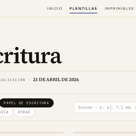
INICIO
PLANTILLAS
IMPRIMIBLES
critura
21 DE ABRIL DE 2026
UALIZACIÓN
·
PAPEL DE ESCRITURA
buscar · p. ej. 7,1 mm, cornel
SICA
OTRAS