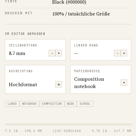
Black (#000000)
TINTE
100% / tatsächliche Größe
DRUCKEN MIT
IM EDITOR ANPASSEN
ZEILENABSTAND
LINKER RAND
8.7 mm
—
−
+
−
+
AUSRICHTUNG
PAPIERGRÖSSE
Composition
▾
Hochformat
⇆
notebook
LINED
NOTEBOOK
COMPOSITION
WIDE
SCHOOL
7.5 IN
·
190.5 MM
LIVE-VORSCHAU
9.75 IN
·
247.7 MM