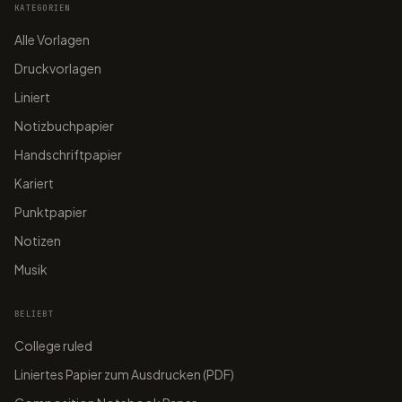
KATEGORIEN
Alle Vorlagen
Druckvorlagen
papergens.com
papergens.com
Liniert
Notizbuchpapier
Handschriftpapier
papergens.com
papergens.com
Kariert
Punktpapier
Notizen
Musik
BELIEBT
College ruled
Liniertes Papier zum Ausdrucken (PDF)