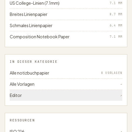
US College-Linien (7.1mm)
7.1
MM
Breites Linienpapier
8.7
MM
Schmales Linienpapier
6.4
MM
Composition Notebook Paper
7.1
MM
IN DIESER KATEGORIE
Alle notizbuchpapier
8 VORLAGEN
Alle Vorlagen
→
Editor
↗
RESSOURCEN
ISO 216
↗