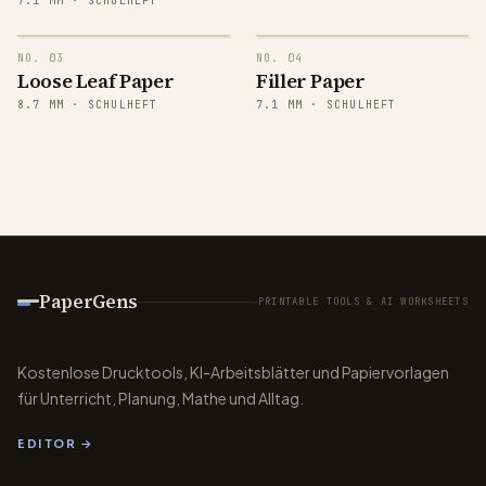
7.1
MM ·
SCHULHEFT
NO.
03
NO.
04
Loose Leaf Paper
Filler Paper
8.7
MM ·
SCHULHEFT
7.1
MM ·
SCHULHEFT
PaperGens
PRINTABLE TOOLS & AI WORKSHEETS
Kostenlose Drucktools, KI-Arbeitsblätter und Papiervorlagen
für Unterricht, Planung, Mathe und Alltag.
EDITOR →