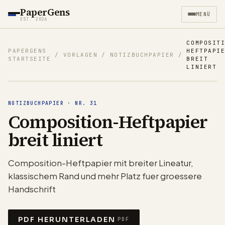
PaperGens
MENÜ
EST. 2026
COMPOSIT
PAPERGENS
HEFTPAPI
/
VORLAGEN
/
NOTIZBUCHPAPIER
/
STARTSEITE
BREIT
LINIERT
NOTIZBUCHPAPIER
·
NR.
31
Composition-Heftpapier
breit liniert
Composition-Heftpapier mit breiter Lineatur,
klassischem Rand und mehr Platz fuer groessere
Handschrift
PDF HERUNTERLADEN
PDF