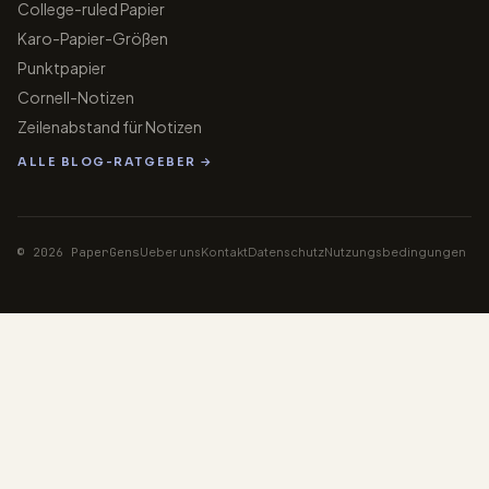
College-ruled Papier
Karo-Papier-Größen
Punktpapier
Cornell-Notizen
Zeilenabstand für Notizen
ALLE BLOG-RATGEBER →
© 2026 PaperGens
Ueber uns
Kontakt
Datenschutz
Nutzungsbedingungen