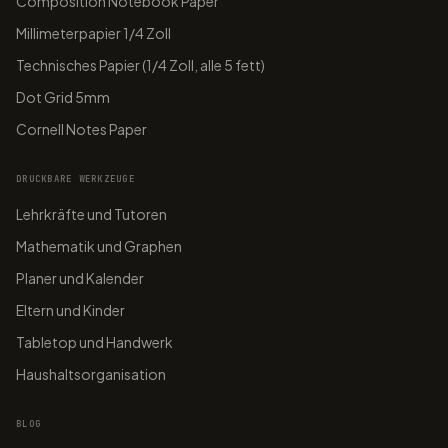
Composition Notebook Paper
Millimeterpapier 1/4 Zoll
Technisches Papier (1/4 Zoll, alle 5 fett)
Dot Grid 5mm
Cornell Notes Paper
DRUCKBARE WERKZEUGE
Lehrkräfte und Tutoren
Mathematik und Graphen
Planer und Kalender
Eltern und Kinder
Tabletop und Handwerk
Haushaltsorganisation
BLOG