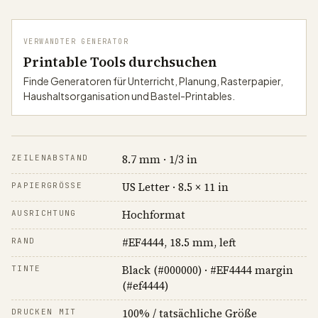
VERWANDTER GENERATOR
Printable Tools durchsuchen
Finde Generatoren für Unterricht, Planung, Rasterpapier,
Haushaltsorganisation und Bastel-Printables.
8.7 mm · 1/3 in
ZEILENABSTAND
US Letter · 8.5 × 11 in
PAPIERGRÖSSE
Hochformat
AUSRICHTUNG
#EF4444, 18.5 mm, left
RAND
Black (#000000) · #EF4444 margin
TINTE
(#ef4444)
100% / tatsächliche Größe
DRUCKEN MIT