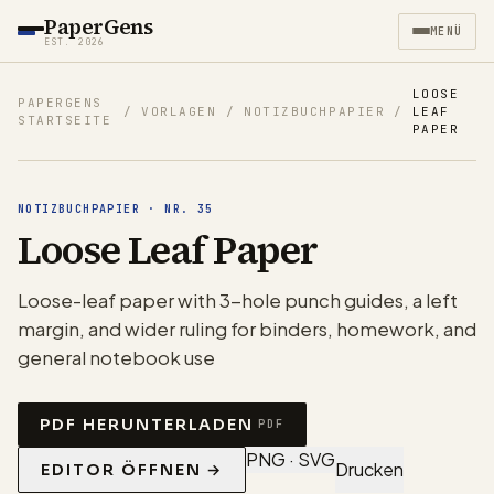
PaperGens
MENÜ
EST. 2026
LOOSE
PAPERGENS
/
VORLAGEN
/
NOTIZBUCHPAPIER
/
LEAF
STARTSEITE
PAPER
NOTIZBUCHPAPIER
·
NR.
35
Loose Leaf Paper
Loose-leaf paper with 3-hole punch guides, a left
margin, and wider ruling for binders, homework, and
general notebook use
PDF HERUNTERLADEN
PDF
PNG · SVG
Drucken
EDITOR ÖFFNEN →