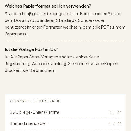
Welches Papierformat soll ich verwenden?
Standardmäßig ist Letter eingestellt. Im Editor können Sie vor
dem Download zu anderen Standard-, Sonder- oder
benutzerdefinierten Formaten wechseln, damit die PDF zu Ihrem
Papier passt.
Ist die Vorlage kostenlos?
Ja. Alle PaperGens-Vorlagen sind kostenlos. Keine
Registrierung, Abo oder Zahlung. Sie können so viele Kopien
drucken, wie Sie brauchen.
VERWANDTE LINEATUREN
US College-Linien (7.1mm)
7.1
MM
Breites Linienpapier
8.7
MM