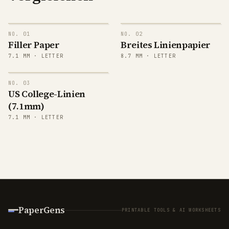
NO.
01
NO.
02
Filler Paper
Breites Linienpapier
7.1
MM ·
LETTER
8.7
MM ·
LETTER
NO.
03
US College-Linien
(7.1mm)
7.1
MM ·
LETTER
PaperGens
PRINTABLE TOOLS & AI WORKSHEETS