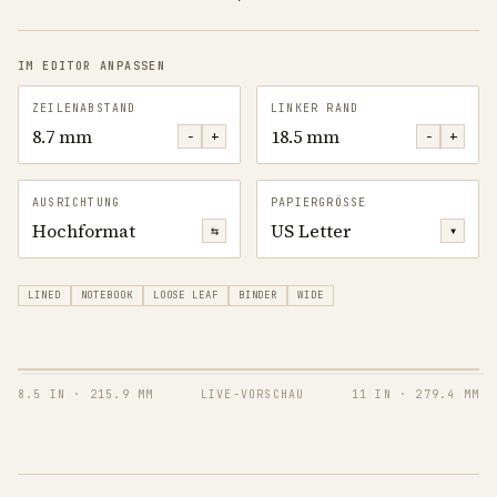
IM EDITOR ANPASSEN
ZEILENABSTAND
LINKER RAND
8.7 mm
18.5 mm
−
+
−
+
AUSRICHTUNG
PAPIERGRÖSSE
Hochformat
US Letter
⇆
▾
LINED
NOTEBOOK
LOOSE LEAF
BINDER
WIDE
8.5 IN
·
215.9 MM
LIVE-VORSCHAU
11 IN
·
279.4 MM