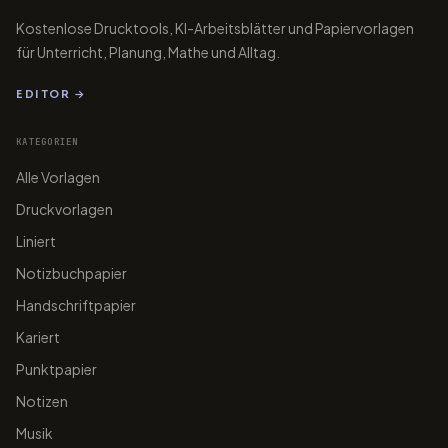
Kostenlose Drucktools, KI-Arbeitsblätter und Papiervorlagen
für Unterricht, Planung, Mathe und Alltag.
EDITOR →
KATEGORIEN
Alle Vorlagen
Druckvorlagen
papergens.com
papergens.com
Liniert
Notizbuchpapier
Handschriftpapier
papergens.com
Kariert
Punktpapier
Notizen
Musik