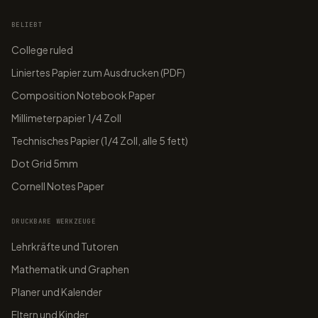
BELIEBT
College ruled
Liniertes Papier zum Ausdrucken (PDF)
Composition Notebook Paper
Millimeterpapier 1/4 Zoll
Technisches Papier (1/4 Zoll, alle 5 fett)
Dot Grid 5mm
Cornell Notes Paper
DRUCKBARE WERKZEUGE
Lehrkräfte und Tutoren
Mathematik und Graphen
Planer und Kalender
Eltern und Kinder