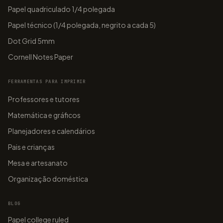
Papel quadriculado 1/4 polegada
Papel técnico (1/4 polegada, negrito a cada 5)
Dot Grid 5mm
Cornell Notes Paper
FERRAMENTAS PARA IMPRIMIR
Professores e tutores
Matemática e gráficos
Planejadores e calendários
Pais e crianças
Mesa e artesanato
Organização doméstica
BLOG
Papel college ruled