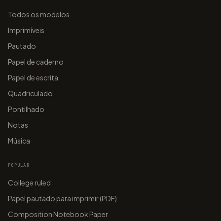
1 2 3
Todos os modelos
papergens.com
papergens.com
1 2 3
Imprimíveis
1 2 3
Pautado
Papel de caderno
Papel de escrita
papergens.com
papergens.com
Quadriculado
Pontilhado
Notas
Música
POPULAR
College ruled
Papel pautado para imprimir (PDF)
Composition Notebook Paper