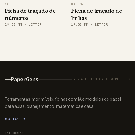
NO.
03
NO.
04
1 2 3
Ficha de traçado de
Ficha de traçado de
Emma
números
linhas
1 2 3
Emma
19.05
MM ·
LETTER
19.05
MM ·
LETTER
1 2 3
Emma
1 2 3
Emma
1 2 3
Emma
1 2 3
Emma
PaperGens
PRINTABLE TOOLS & AI WORKSHEETS
1 2 3
Emma
1 2 3
Ferramentas imprimíveis, folhas com IA e modelos de papel
Emma
para aulas, planejamento, matemática e casa.
1 2 3
Emma
EDITOR →
1 2 3
Emma
CATEGORIAS