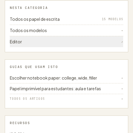
NESTA CATEGORIA
Todos os papel de escrita
15 MODELOS
Todos os modelos
→
Editor
↗
GUIAS QUE USAM ISTO
Escolher notebook paper: college, wide, filler
→
Papel imprimível para estudantes: aula e tarefas
→
TODOS OS ARTIGOS
→
RECURSOS