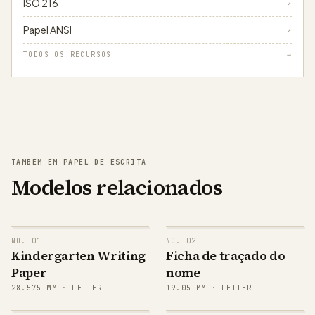
ISO 216
↗
Papel ANSI
↗
TODOS OS RECURSOS
→
TAMBÉM EM PAPEL DE ESCRITA
Modelos relacionados
NO.
01
NO.
02
Emma
Kindergarten Writing
Ficha de traçado do
Paper
nome
Emma
28.575
MM ·
LETTER
19.05
MM ·
LETTER
Emma