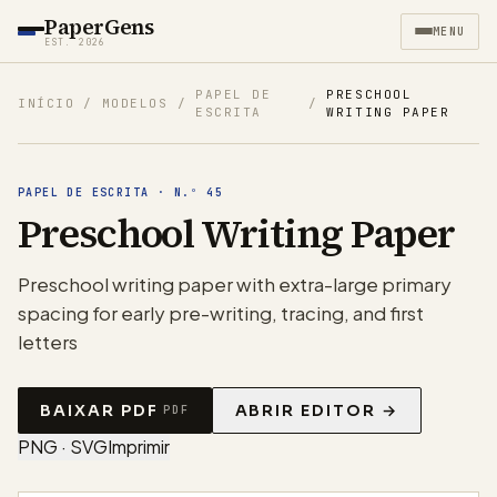
PaperGens
MENU
EST. 2026
PAPEL DE
PRESCHOOL
INÍCIO
/
MODELOS
/
/
ESCRITA
WRITING PAPER
PAPEL DE ESCRITA
·
N.º
45
Preschool Writing Paper
Preschool writing paper with extra-large primary
spacing for early pre-writing, tracing, and first
letters
BAIXAR PDF
ABRIR EDITOR →
PDF
PNG · SVG
Imprimir