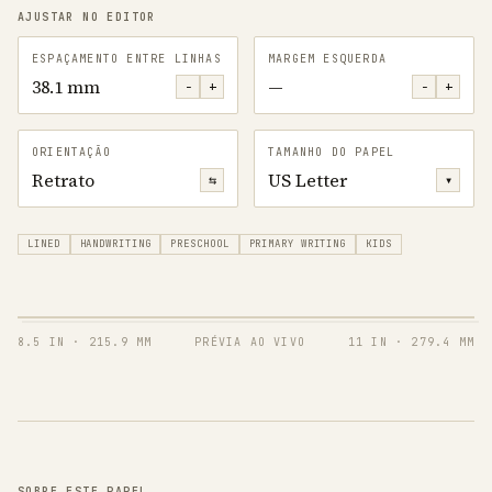
AJUSTAR NO EDITOR
ESPAÇAMENTO ENTRE LINHAS
MARGEM ESQUERDA
38.1 mm
—
−
+
−
+
ORIENTAÇÃO
TAMANHO DO PAPEL
Retrato
US Letter
⇆
▾
LINED
HANDWRITING
PRESCHOOL
PRIMARY WRITING
KIDS
8.5 IN
·
215.9 MM
PRÉVIA AO VIVO
11 IN
·
279.4 MM
SOBRE ESTE PAPEL