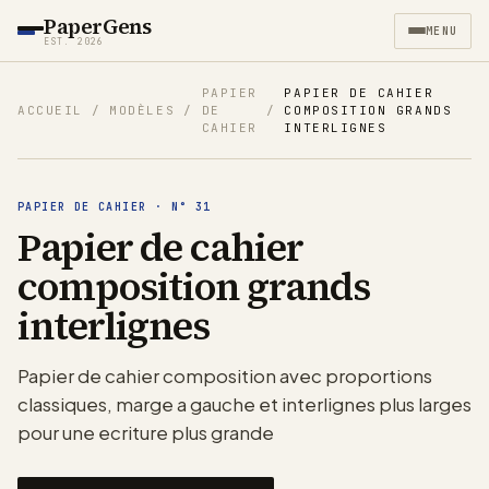
PaperGens
MENU
EST. 2026
PAPIER
PAPIER DE CAHIER
ACCUEIL
/
MODÈLES
/
DE
/
COMPOSITION GRANDS
CAHIER
INTERLIGNES
PAPIER DE CAHIER
·
N°
31
Papier de cahier
composition grands
interlignes
Papier de cahier composition avec proportions
classiques, marge a gauche et interlignes plus larges
pour une ecriture plus grande