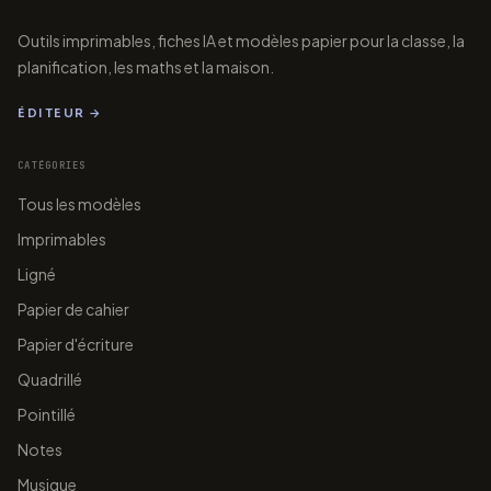
Outils imprimables, fiches IA et modèles papier pour la classe, la
planification, les maths et la maison.
ÉDITEUR →
CATÉGORIES
Tous les modèles
Imprimables
papergens.com
papergens.com
Ligné
Papier de cahier
Papier d'écriture
papergens.com
papergens.com
Quadrillé
Pointillé
Notes
Musique