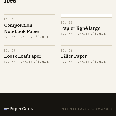
NO.
01
NO.
02
Composition
Papier ligné large
Notebook Paper
8.7
MM ·
CAHIER D’ÉCOLIER
7.1
MM ·
CAHIER D’ÉCOLIER
NO.
03
NO.
04
Loose Leaf Paper
Filler Paper
8.7
MM ·
CAHIER D’ÉCOLIER
7.1
MM ·
CAHIER D’ÉCOLIER
PaperGens
PRINTABLE TOOLS & AI WORKSHEETS