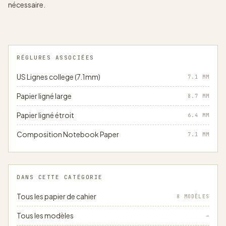
nécessaire.
RÉGLURES ASSOCIÉES
US Lignes college (7.1mm)
7.1
MM
Papier ligné large
8.7
MM
Papier ligné étroit
6.4
MM
Composition Notebook Paper
7.1
MM
DANS CETTE CATÉGORIE
Tous les papier de cahier
8 MODÈLES
Tous les modèles
→