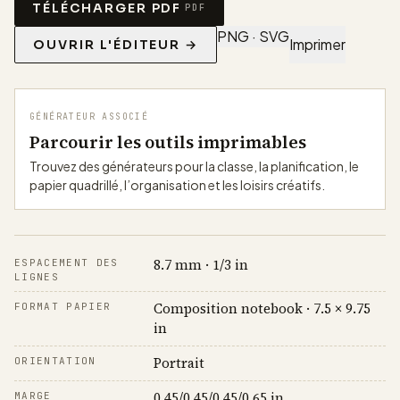
TÉLÉCHARGER PDF
PDF
PNG · SVG
Imprimer
OUVRIR L'ÉDITEUR →
GÉNÉRATEUR ASSOCIÉ
Parcourir les outils imprimables
Trouvez des générateurs pour la classe, la planification, le
papier quadrillé, l’organisation et les loisirs créatifs.
8.7 mm · 1/3 in
ESPACEMENT DES
LIGNES
Composition notebook · 7.5 × 9.75
FORMAT PAPIER
in
Portrait
ORIENTATION
0.45/0.45/0.45/0.65 in
MARGE