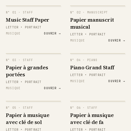
N°
01
· STAFF
N°
02
· MANUSCRIPT
Music Staff Paper
Papier manuscrit
musical
LETTER • PORTRAIT
MUSIQUE
OUVRIR →
LETTER • PORTRAIT
MUSIQUE
OUVRIR →
N°
03
· STAFF
N°
04
· PIANO
{
Papier à grandes
Piano Grand Staff
portées
LETTER • PORTRAIT
MUSIQUE
OUVRIR →
LETTER • PORTRAIT
MUSIQUE
OUVRIR →
{
N°
05
· STAFF
N°
06
· STAFF
Papier à musique
Papier à musique
{
avec clé de sol
avec clé de fa
LETTER • PORTRAIT
LETTER • PORTRAIT