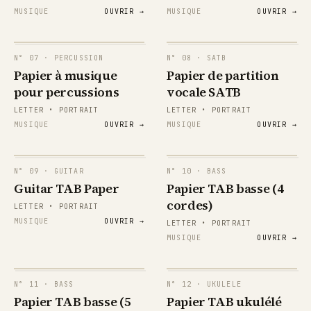
MUSIQUE
OUVRIR →
MUSIQUE
OUVRIR →
{
N°
07
· PERCUSSION
N°
08
· SATB
S
Papier à musique
Papier de partition
pour percussions
vocale SATB
A
{
LETTER • PORTRAIT
LETTER • PORTRAIT
T
8
MUSIQUE
OUVRIR →
MUSIQUE
OUVRIR →
papergens.com
papergens.com
B
S
N°
09
· GUITAR
N°
10
· BASS
{
A
Guitar TAB Paper
Papier TAB basse (4
G
T
D
A
A
cordes)
E
T
LETTER • PORTRAIT
B
8
MUSIQUE
OUVRIR →
LETTER • PORTRAIT
B
G
T
D
MUSIQUE
OUVRIR →
papergens.com
papergens.com
A
A
E
S
B
G
A
D
N°
11
· BASS
N°
12
· UKULELE
T
A
A
E
Papier TAB basse (5
Papier TAB ukulélé
T
G
A
E
D
C
A
B