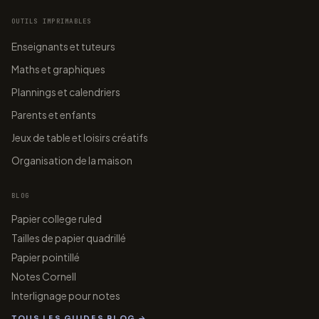
OUTILS IMPRIMABLES
Enseignants et tuteurs
Maths et graphiques
Plannings et calendriers
Parents et enfants
Jeux de table et loisirs créatifs
Organisation de la maison
BLOG
Papier college ruled
Tailles de papier quadrillé
Papier pointillé
Notes Cornell
Interlignage pour notes
TOUS LES GUIDES BLOG →