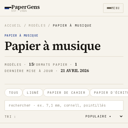
PaperGens
MENU
EST. 2026
ACCUEIL
/
MODÈLES
/
PAPIER À MUSIQUE
PAPIER À MUSIQUE
Papier à musique
15
1
MODÈLES
·
FORMATS PAPIER
·
21 AVRIL 2026
DERNIÈRE MISE À JOUR
·
TOUS
LIGNÉ
PAPIER DE CAHIER
PAPIER D'ÉCRIT
rechercher · ex. 7,1 mm, cornell, pointillés
TRI :