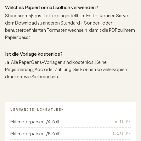
Welches Papierformat soll ich verwenden?
Standardmäßig ist Letter eingestellt. Im Editor können Sie vor
dem Download zu anderen Standard-, Sonder- oder
benutzerdefinierten Formaten wechseln, damit die PDF zu Ihrem
Papier passt.
Ist die Vorlage kostenlos?
Ja. Alle PaperGens-Vorlagen sind kostenlos. Keine
Registrierung, Abo oder Zahlung. Sie können so viele Kopien
drucken, wie Sie brauchen.
VERWANDTE LINEATUREN
Millimeterpapier 1/4 Zoll
6.35
MM
Millimeterpapier 1/8 Zoll
3.175
MM