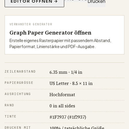
Drucken
EDITOR ÖFFNEN →
VERWANDTER GENERATOR
Graph Paper Generator öffnen
Erstelle eigenes Rasterpapier mit passendem Abstand,
Papierformat, Linienstärke und PDF-Ausgabe.
6.35 mm · 1/4 in
ZEILENABSTAND
US Letter · 8.5 × 11 in
PAPIERGRÖSSE
Hochformat
AUSRICHTUNG
0 in all sides
RAND
#1F2937 (#1f2937)
TINTE
100% / tatsächliche Größe
DRUCKEN MIT