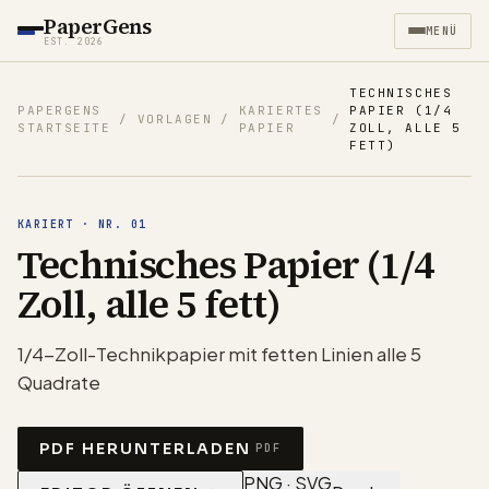
PaperGens
MENÜ
EST. 2026
TECHNISCHES
PAPERGENS
KARIERTES
PAPIER (1/4
/
VORLAGEN
/
/
STARTSEITE
PAPIER
ZOLL, ALLE 5
FETT)
KARIERT
·
NR.
01
Technisches Papier (1/4
Zoll, alle 5 fett)
1/4-Zoll-Technikpapier mit fetten Linien alle 5
Quadrate
PDF HERUNTERLADEN
PDF
PNG · SVG