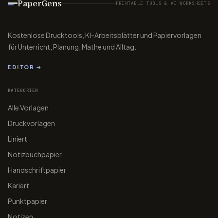
PaperGens
PRINTABLE TOOLS & AI WORKSHEETS
Kostenlose Drucktools, KI-Arbeitsblätter und Papiervorlagen
für Unterricht, Planung, Mathe und Alltag.
EDITOR →
KATEGORIEN
Alle Vorlagen
papergens.com
papergens.com
Druckvorlagen
Liniert
Notizbuchpapier
Handschriftpapier
papergens.com
papergens.com
Kariert
Punktpapier
Notizen