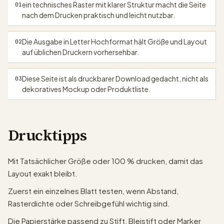
ein technisches Raster mit klarer Struktur macht die Seite
01
nach dem Drucken praktisch und leicht nutzbar.
papergens.com
Die Ausgabe in Letter Hochformat hält Größe und Layout
02
auf üblichen Druckern vorhersehbar.
Diese Seite ist als druckbarer Download gedacht, nicht als
03
dekoratives Mockup oder Produktliste.
Drucktipps
Mit Tatsächlicher Größe oder 100 % drucken, damit das
Layout exakt bleibt.
Zuerst ein einzelnes Blatt testen, wenn Abstand,
Rasterdichte oder Schreibgefühl wichtig sind.
Die Papierstärke passend zu Stift, Bleistift oder Marker