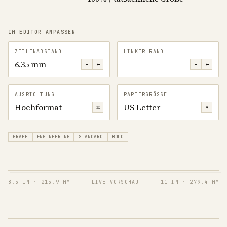
IM EDITOR ANPASSEN
ZEILENABSTAND
LINKER RAND
6.35 mm
—
−
+
−
+
AUSRICHTUNG
PAPIERGRÖSSE
Hochformat
US Letter
⇆
▾
GRAPH
ENGINEERING
STANDARD
BOLD
8.5 IN
·
215.9 MM
LIVE-VORSCHAU
11 IN
·
279.4 MM