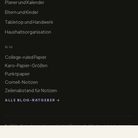
Planer und Kalender
Eltern und Kinder
Tabletop und Handwerk
Haushaltsorganisation
BLOG
College-ruled Papier
Karo-Papier-Größen
Punktpapier
Cornell-Notizen
Zeilenabstand für Notizen
ALLE BLOG-RATGEBER →
© 2026 PaperGens
Ueber uns
Kontakt
Datenschutz
Nutzungsbedingungen